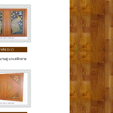
รหัส D-15
้บานคู่ แกะสลักลาย