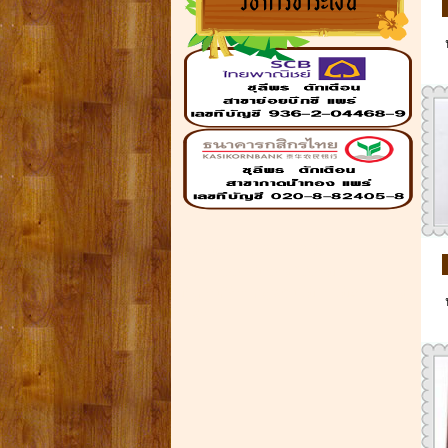
โรงงานผลิตเฟอร์นิเจอร์ไม้
สัก,ฉลุ,ประตู,หน้าต่าง,โต๊ะหมู่บูชา
เมล็ดพันธ์ข้าว,ธัญสิริน,ไม้บัว,ไม้คิ้ว,ลูกกรง
หัวเสา