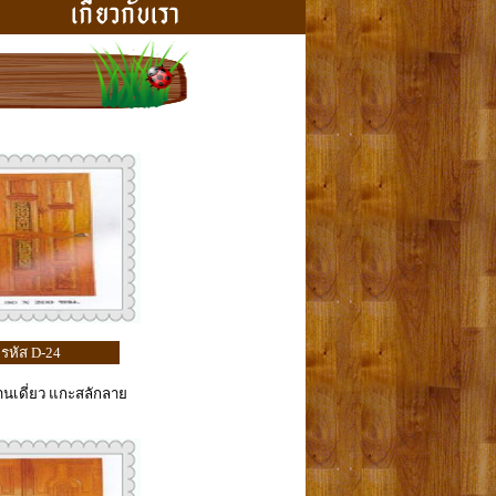
รหัส D-24
บานเดี่ยว แกะสลักลาย