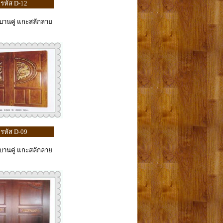
รหัส D-12
้บานคู่ แกะสลักลาย
รหัส D-09
้บานคู่ แกะสลักลาย