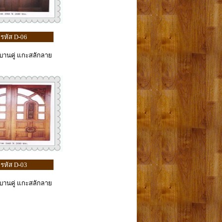
รหัส D-06
้บานคู่ แกะสลักลาย
รหัส D-03
้บานคู่ แกะสลักลาย