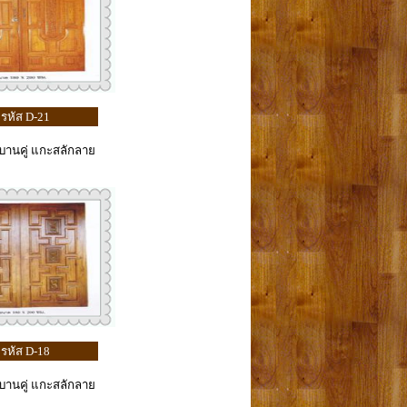
รหัส D-21
้บานคู่ แกะสลักลาย
รหัส D-18
้บานคู่ แกะสลักลาย