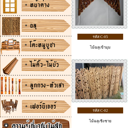
รหัส C-05
ไม้ฉลุเข้ามุม
รหัส C-02
ไม้ฉลุเชิงชาย