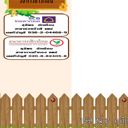
โรงงานผลิตเฟอร์นิเจอร์ไม้
สัก,ฉลุ,ประตู,หน้าต่าง,โต๊ะหมู่บูชา
เมล็ดพันธ์ข้าว,ธัญสิริน,ไม้บัว,ไม้คิ้ว,ลูกกรง
หัวเสา