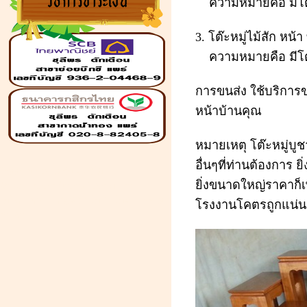
ความหมายคือ มีโต๊ะห
3. โต๊ะหมู่ไม้สัก หน้
ความหมายคือ มีโต๊ะห
การขนส่ง ใช้บริการขน
หน้าบ้านคุณ
หมายเหตุ โต๊ะหมู่บู
อื่นๆที่ท่านต้องการ ยิ
โรงงานผลิตเฟอร์นิเจอร์ไม้
ยิ่งขนาดใหญ่ราคาก็เ
สัก,ฉลุ,ประตู,หน้าต่าง,โต๊ะหมู่บูชา
เมล็ดพันธ์ข้าว,ธัญสิริน,ไม้บัว,ไม้คิ้ว,ลูกกรง
โรงงานโคตรถูกแน่
หัวเสา