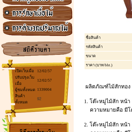
ชื่อสินค้า
รหัสสินค้า
ขนาด
ราคา (บาท/bht.)
เปิดเว็บเมื่อ
12/02/57
ปรับปรุงเว็บ
12/02/57
เมื่อ
ผลิตภัณฑ์ไม้สักทอง 
1339004
ผู้ชมทั้งหมด
สินค้า
92
1. โต๊ะหมู่ไม้สัก หน
ทั้งหมด
ความหมายคือ มีโต๊ะห
2. โต๊ะหมู่ไม้สัก หน