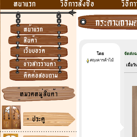
โดย
จัดส่ง
ศฤงคารค้าไม้
เมื่อวัน