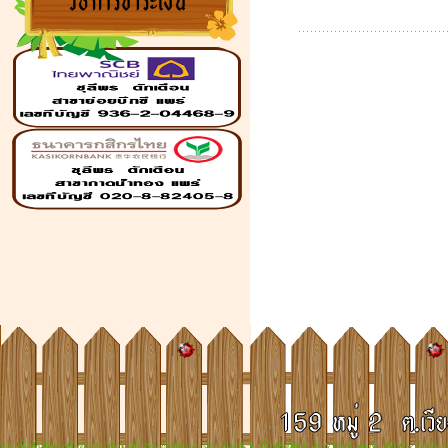
โรงงานผลิตเฟอร์นิเจอร์ไม้
สัก,ฉลุ,ประตู,หน้าต่าง,โต๊ะหมู่บูชา
เมล็ดพันธ์ข้าว,ธัญสิริน,ไม้บัว,ไม้คิ้ว,ลูกกรง
หัวเสา