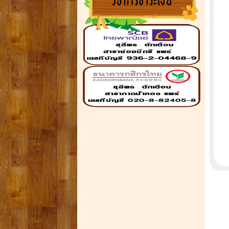
โรงงานผลิตเฟอร์นิเจอร์ไม้
สัก,ฉลุ,ประตู,หน้าต่าง,โต๊ะหมู่บูชา
เมล็ดพันธ์ข้าว,ธัญสิริน,ไม้บัว,ไม้คิ้ว,ลูกกรง
หัวเสา